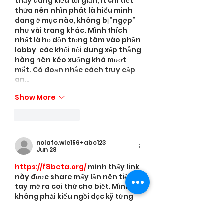
thấy đúng kiểu tối giản, ít chi tiết 
thừa nên nhìn phát là hiểu mình 
đang ở mục nào, không bị “ngợp” 
như vài trang khác. Mình thích 
nhất là họ dồn trọng tâm vào phần 
lobby, các khối nội dung xếp thẳng 
hàng nên kéo xuống khá mượt 
mắt. Có đoạn nhắc cách truy cập 
an…
Show More
Like
Reply
nolafo.wle156+abc123
Jun 28
https://f8beta.org/
 mình thấy link 
này được share mấy lần nên tiện 
tay mở ra coi thử cho biết. Mình 
không phải kiểu ngồi đọc kỹ từng 
dòng, chỉ lướt nhanh xem họ làm 
trang chủ ra sao cho người mới. 