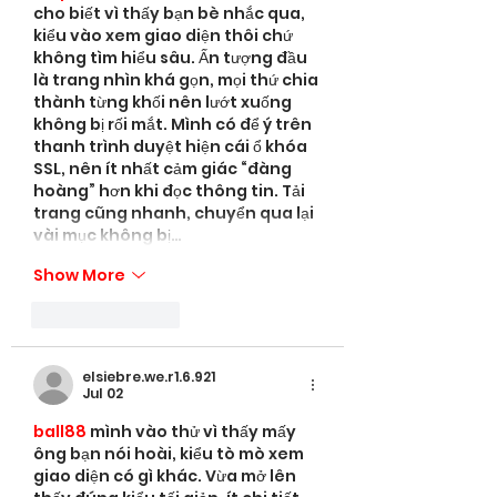
cho biết vì thấy bạn bè nhắc qua, 
kiểu vào xem giao diện thôi chứ 
không tìm hiểu sâu. Ấn tượng đầu 
là trang nhìn khá gọn, mọi thứ chia 
thành từng khối nên lướt xuống 
không bị rối mắt. Mình có để ý trên 
thanh trình duyệt hiện cái ổ khóa 
SSL, nên ít nhất cảm giác “đàng 
hoàng” hơn khi đọc thông tin. Tải 
trang cũng nhanh, chuyển qua lại 
vài mục không bị…
Show More
Like
Reply
elsiebre.we.r1.6.921
Jul 02
ball88
 mình vào thử vì thấy mấy 
ông bạn nói hoài, kiểu tò mò xem 
giao diện có gì khác. Vừa mở lên 