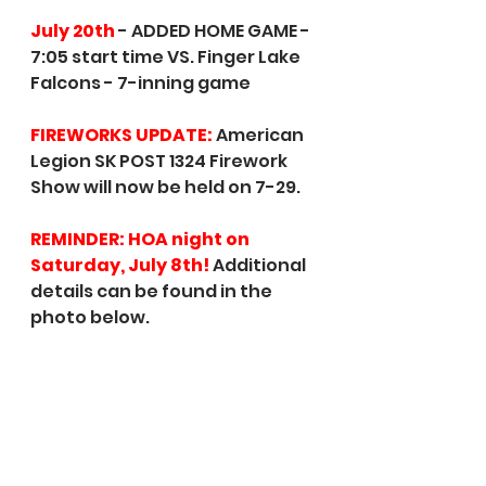
July 20th 
- ADDED HOME GAME - 
7:05 start time VS. Finger Lake 
Falcons - 7-inning game
FIREWORKS UPDATE:
 American 
Legion SK POST 1324 Firework 
Show will now be held on 7-29.
REMINDER: HOA night on 
Saturday, July 8th!
 Additional 
details can be found in the 
photo below. 