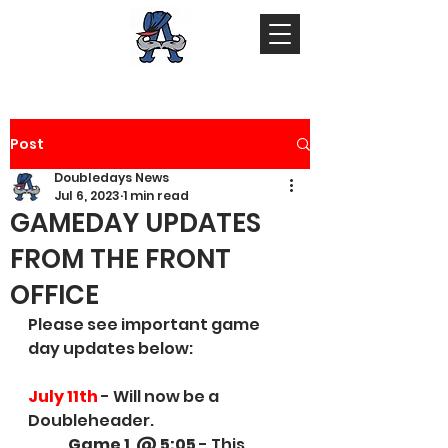
Post
Doubledays News
Jul 6, 2023
1 min read
GAMEDAY UPDATES
FROM THE FRONT
OFFICE
Please see important game 
day updates below:
July 11th
 - Will now be a 
Doubleheader.
Game 1  @ 5:05
 - This 