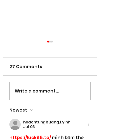
27 Comments
VOLUNTEERS NE
LaRose named
Write a comment...
Head Coach;
Espinal leading in
Newest
hitting
hoachtungbuang.l.y.nh
Jul 03
https://luck88.to/
 mình bấm thử 