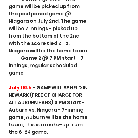
game will be picked up from 
the postponed game @ 
Niagara on July 2nd. The game 
will be 7 innings - picked up 
from the bottom of the 2nd 
with the score tied 2 - 2. 
Niagara will be the home team.
Game 2 @ 7 PM start
 - 7 
innings, regular scheduled 
game
July 18th
 - GAME WILL BE HELD IN 
NEWARK (FREE OF CHARGE FOR 
ALL AUBURN FANS) 
4 PM Start
 - 
Auburn vs. Niagara - 7-inning 
game, Auburn will be the home 
team; this is a make-up from 
the 6-24 game.