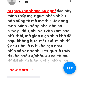
Apr 10
https://keonhacai55.app/
 dạo này 
mình thấy mọi người nhắc nhiều 
nên cũng tò mò mở thử lúc đang 
rảnh. Mình không phải dân cá 
cược gì đâu, chủ yếu vào xem cho 
biết thôi, mà giao diện nhìn khá dễ 
chịu, không bị rối mắt. Cái mình để 
ý đầu tiên là tỷ lệ kèo cập nhật 
nhìn có vẻ nhanh, lướt qua là thấy 
đủ kèo châu Á/châu Âu với tài xỉu 
để đối chiếu luôn. Với lại phần lịch…
Show More
Like
Reply
nolafo.wle156+abc123
Apr 10
https://taixiuonline.ink/
 mình 
trước giờ chỉ nghe tên thôi, hôm 