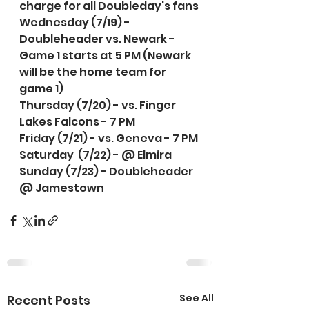
charge for all Doubleday's fans
Wednesday (7/19) - 
Doubleheader vs. Newark - 
Game 1 starts at 5 PM (Newark 
will be the home team for 
game 1)
Thursday (7/20) - vs. Finger 
Lakes Falcons - 7 PM
Friday (7/21) - vs. Geneva - 7 PM
Saturday  (7/22) - @ Elmira 
Sunday (7/23) - Doubleheader 
@ Jamestown
See All
Recent Posts