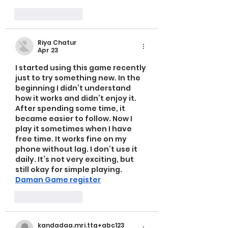
Like
Reply
Riya Chatur
Apr 23
I started using this game recently 
just to try something new. In the 
beginning I didn’t understand 
how it works and didn’t enjoy it. 
After spending some time, it 
became easier to follow. Now I 
play it sometimes when I have 
free time. It works fine on my 
phone without lag. I don’t use it 
daily. It’s not very exciting, but 
still okay for simple playing.
Daman Game register
Like
Reply
kandadaa.mri.ttg+abc123