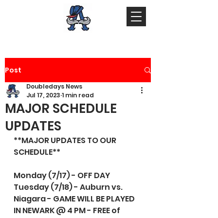
Post
Doubledays News
Jul 17, 2023
1 min read
MAJOR SCHEDULE
UPDATES
**MAJOR UPDATES TO OUR 
SCHEDULE**
Monday (7/17) - OFF DAY
Tuesday (7/18) - Auburn vs. 
Niagara - GAME WILL BE PLAYED 
IN NEWARK @ 4 PM - FREE of 