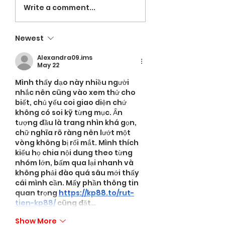
VOLUNTEERS NE
LaRose named
Write a comment...
Head Coach;
Espinal leading in
Newest
hitting
Alexandra09.ims
May 22
Mình thấy dạo này nhiều người 
nhắc nên cũng vào xem thử cho 
biết, chủ yếu coi giao diện chứ 
không có soi kỹ từng mục. Ấn 
tượng đầu là trang nhìn khá gọn, 
chữ nghĩa rõ ràng nên lướt một 
vòng không bị rối mắt. Mình thích 
kiểu họ chia nội dung theo từng 
nhóm lớn, bấm qua lại nhanh và 
không phải đào quá sâu mới thấy 
cái mình cần. Mấy phần thông tin 
quan trọng 
https://kp88.to/rut-
tien-kp88/
 cũng đặt…
Show More