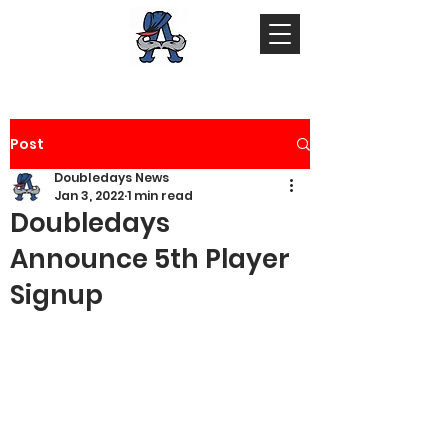
Post
Doubledays News
Jan 3, 2022
1 min read
Doubledays
Announce 5th Player
Signup