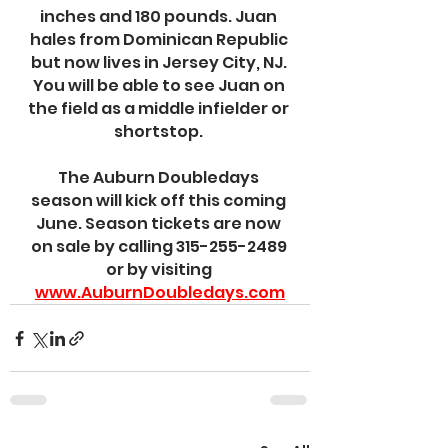
inches and 180 pounds. Juan 
hales from Dominican Republic 
but now lives in Jersey City, NJ. 
You will be able to see Juan on 
the field as a middle infielder or 
shortstop. 
The Auburn Doubledays 
season will kick off this coming 
June. Season tickets are now 
on sale by calling 315-255-2489 
or by visiting 
www.AuburnDoubledays.com