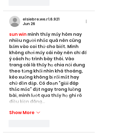
Like
Reply
elsiebre.we.r1.6.921
Jun 26
sun win
 mình thấy mấy hôm nay 
nhiều người nhắc quá nên cũng 
bấm vào coi thử cho biết. Mình 
không chơi mấy cái này nên chỉ để 
ý cách họ trình bày thôi. Vào 
trang cái là thấy họ chia nội dung 
theo từng khối nhìn khá thoáng, 
kéo xuống không bị rối mắt hay 
chữ dồn dập. Có đoạn “giải đáp 
thắc mắc” đặt ngay trong luồng 
bài, mình lướt qua thấy họ ghi rõ 
điều kiện đăng…
Show More
Like
Reply