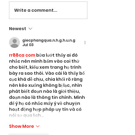
VOLUNTEERS NE
LaRose named
Write a comment...
Head Coach;
Espinal leading in
Newest
hitting
giecphangqua.n.h.g.h.u.n.g
Jul 03
rr88ca com
 bữa lướt thấy ai đó 
nhắc nên mình bấm vào coi thử 
cho biết, kiểu xem trang họ trình 
bày ra sao thôi. Vào cái là thấy bố 
cục khá dễ chịu, chia khối rõ ràng 
nên kéo xuống không bị lạc, nhìn 
phát biết đoạn nào là giới thiệu, 
đoạn nào là thông tin chính. Mình 
để ý họ có nhắc mấy ý về chuyện 
hoạt động hợp pháp uy tín và có 
nói sơ qua lịch…
Show More