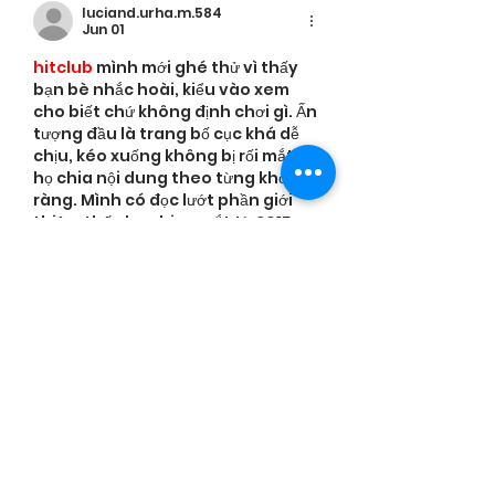
luciand.urha.m.584
Jun 01
hitclub
 mình mới ghé thử vì thấy 
bạn bè nhắc hoài, kiểu vào xem 
cho biết chứ không định chơi gì. Ấn 
tượng đầu là trang bố cục khá dễ 
chịu, kéo xuống không bị rối mắt vì 
họ chia nội dung theo từng khối rõ 
ràng. Mình có đọc lướt phần giới 
thiệu, thấy họ ghi ra mắt từ 2015 
nên cũng yên tâm hơn chút, cảm 
giác không phải web mới lập vội. 
Mấy mục trên menu đặt…
Show More
Like
Reply
uyenghomsoet.h.uy.e.n+abc123
May 23
https://keonhacai.cam/
 mình mới 